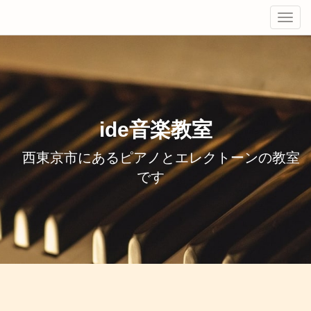
Tog
navi
ide音楽教室
西東京市にあるピアノとエレクトーンの教室
です