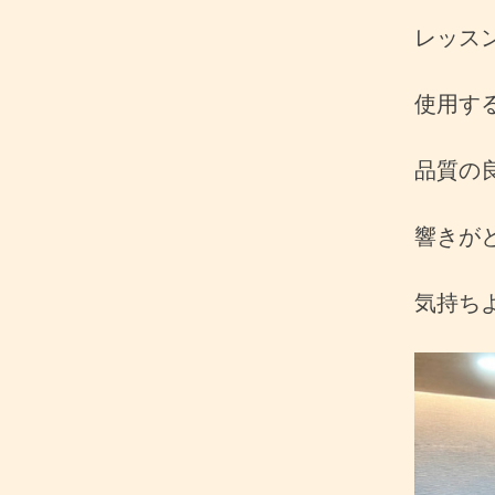
レッス
使用す
品質の
響きが
気持ち