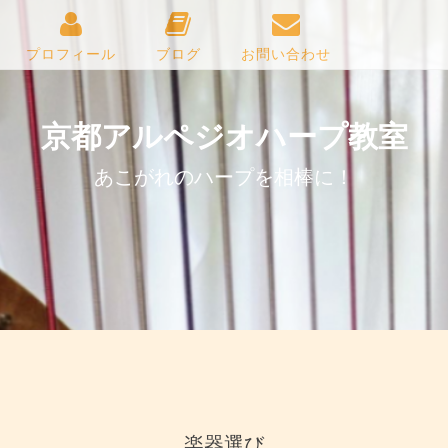
プロフィール
ブログ
お問い合わせ
京都アルペジオハープ教室
あこがれのハープを相棒に！
楽器選び