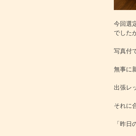
今回選
でした
写真付
無事に
出張レ
それに
「昨日