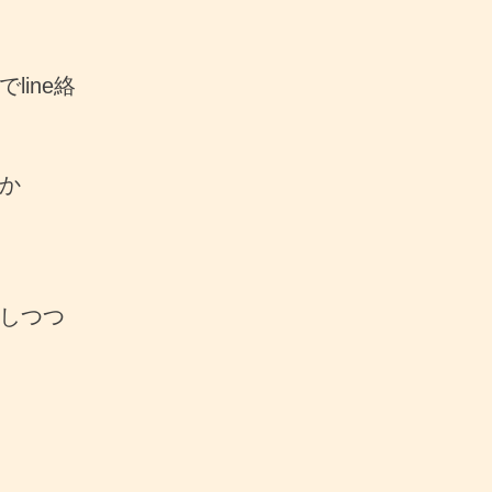
ine絡
か
しつつ