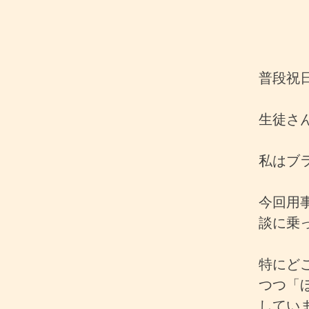
普段祝
生徒さ
私はブ
今回用
談に乗
特にど
つつ「
してい