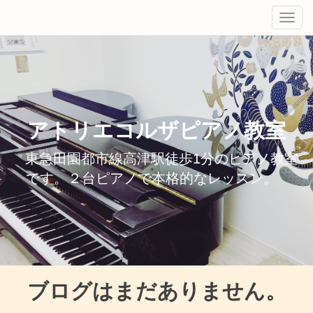
Tog
navi
アトリエコルザピアノ教室
東急田園都市線高津駅徒歩1分のピアノ教室
です。２台ピアノで本格的なレッスン。
ブログはまだありません。