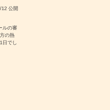
4/12 公開
ールの審
方の熱
1日でし