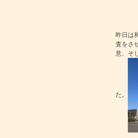
昨日は
査をさ
意、そ
た。