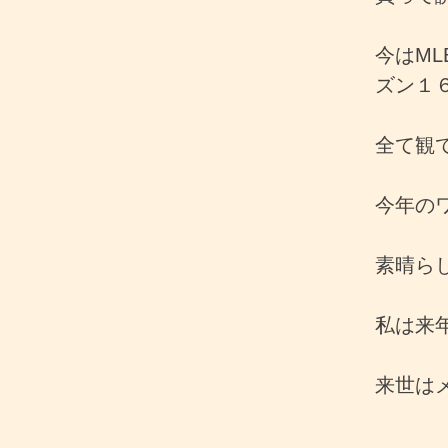
今はM
ズン１
全て観
今年の
素晴ら
私は来
来世は