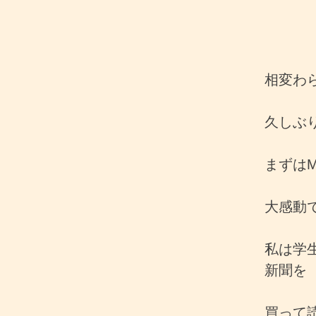
相変わ
久しぶ
まずは
大感動
私は学
新聞を
買って