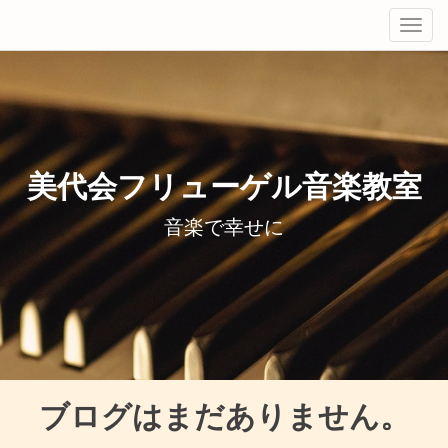
Tog
navi
美代会フリューゲル音楽教室
音楽で幸せに
ブログはまだありません。