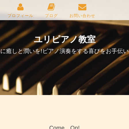
プロフィール
ブログ
お問い合わせ
ユリピアノ教室
に癒しと潤いを!ピアノ演奏をする喜びをお手伝
Come On!