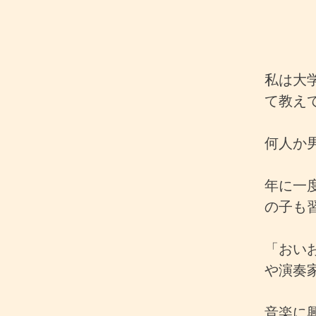
私は大
て教え
何人か
年に一
の子も
「おい
や演奏
音楽に