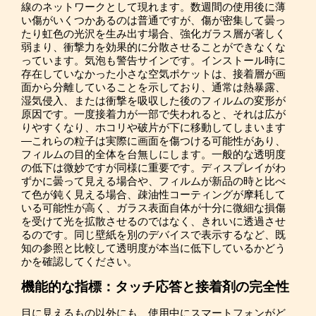
線のネットワークとして現れます。数週間の使用後に薄
い傷がいくつかあるのは普通ですが、傷が密集して曇っ
たり虹色の光沢を生み出す場合、強化ガラス層が著しく
弱まり、衝撃力を効果的に分散させることができなくな
っています。気泡も警告サインです。インストール時に
存在していなかった小さな空気ポケットは、接着層が画
面から分離していることを示しており、通常は熱暴露、
湿気侵入、または衝撃を吸収した後のフィルムの変形が
原因です。一度接着力が一部で失われると、それは広が
りやすくなり、ホコリや破片が下に移動してしまいます
—これらの粒子は実際に画面を傷つける可能性があり、
フィルムの目的全体を台無しにします。一般的な透明度
の低下は微妙ですが同様に重要です。ディスプレイがわ
ずかに曇って見える場合や、フィルムが新品の時と比べ
て色が鈍く見える場合、疎油性コーティングが摩耗して
いる可能性が高く、ガラス表面自体が十分に微細な損傷
を受けて光を拡散させるのではなく、きれいに透過させ
るのです。同じ壁紙を別のデバイスで表示するなど、既
知の参照と比較して透明度が本当に低下しているかどう
かを確認してください。
機能的な指標：タッチ応答と接着剤の完全性
目に見えるもの以外にも、使用中にスマートフォンがど