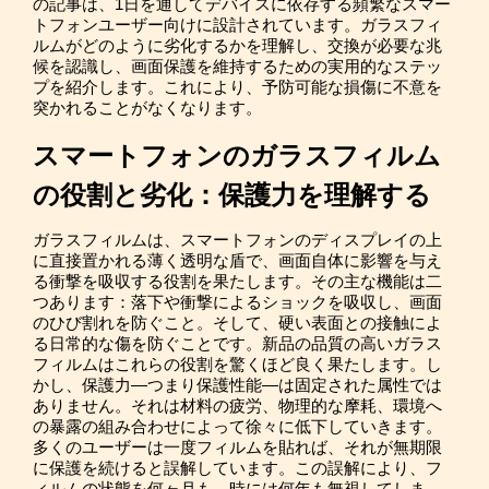
の記事は、1日を通してデバイスに依存する頻繁なスマー
トフォンユーザー向けに設計されています。ガラスフィ
ルムがどのように劣化するかを理解し、交換が必要な兆
候を認識し、画面保護を維持するための実用的なステッ
プを紹介します。これにより、予防可能な損傷に不意を
突かれることがなくなります。
スマートフォンのガラスフィルム
の役割と劣化：保護力を理解する
ガラスフィルムは、スマートフォンのディスプレイの上
に直接置かれる薄く透明な盾で、画面自体に影響を与え
る衝撃を吸収する役割を果たします。その主な機能は二
つあります：落下や衝撃によるショックを吸収し、画面
のひび割れを防ぐこと。そして、硬い表面との接触によ
る日常的な傷を防ぐことです。新品の品質の高いガラス
フィルムはこれらの役割を驚くほど良く果たします。し
かし、保護力—つまり保護性能—は固定された属性では
ありません。それは材料の疲労、物理的な摩耗、環境へ
の暴露の組み合わせによって徐々に低下していきます。
多くのユーザーは一度フィルムを貼れば、それが無期限
に保護を続けると誤解しています。この誤解により、フ