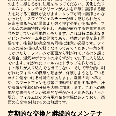
のように感じるかに注意を払ってください。劣化したフ
ィルムは、タッチスクリーンが入力を正確に認識する能
力を妨げる可能性があります。タップが時々認識されな
かったり、スワイプジェスチャーが遅く感じられたり、
反応を得るために通常より強く押す必要がある場合、フ
ィルムの表面特性が変化し、画面が依存する静電容量信
号を妨げている可能性があります。これは特に高速なタ
イピングやゲーム中に顕著であり、精度と速度が最も重
要です。接着剤の完全性も同様に注意が必要です。フィ
ルムの端を指の爪で軽くなぞってみてください—角を引
っかけたり、フィルムが画面から剥がれているのを感じ
る場合、湿気やポケットの糸くずがすでに下に入り込ん
でいます。剥がれたフィルムはトラップを作り出しま
す：破片が入り込んでも出てこない、そして部分的に剥
がれたフィルムの微細な動きが、保護しようとしている
画面に傷をつける可能性があります。湿度の高い環境
や、スマートフォンを頻繁に運動中に使用する場合、汗
や湿気が接着剤の分解を大幅に加速します。これらの機
能的な警告サインが視覚的な手がかりと組み合わさった
場合、フィルムはその有用寿命を大幅に超えており、画
面の安全性を賭けるのは無謀です。
定期的な交換と継続的なメンテナ