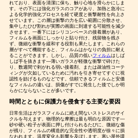
れており、表面を清潔に保ち、触り心地を滑らかにしま
す。その下には強化ガラスのコアがあり、加熱と急冷に
よる化学的強化プロセスを経て硬度と衝撃耐性を向上さ
せています。この層は衝撃の力を広い範囲に分散させ、
集中したひび割れが実際の画面に到達する可能性を減少
させます。一番下にはシリコンベースの接着層があり、
フィルムを画面にしっかりと貼り付け、残留物を残さ
ず、微細な衝撃を緩和する役割も果たします。これらの
層がすべて機能すると、フィルムはかなりの負担に耐え
ることができます。しかし、品質の低い
フィルム
はしば
しば手を抜きます—薄いガラスが軽微な衝撃で砕けた
り、数週間で剥がれる弱い接着剤、または疎油性コーテ
ィングが欠如しているために汚れを引き寄せてすぐに視
認性を妨げるものなどです。信頼できるフィルムと安価
なフィルムの違いは、損傷がすでに発生した後でしか明
らかにならないことが多いです。
時間とともに保護力を侵食する主要な要因
日常生活はガラスフィルムに絶え間ないストレスのサイ
クルを与えます。物理的な摩擦は最も明白な原因です—
砂や硬い粒子が表面に押し付けられるたびに、微細な傷
が残り、フィルムの構造的な完全性や透明度が徐々に損
なわれます。温度変化も影響を及ぼします。寒い屋外環