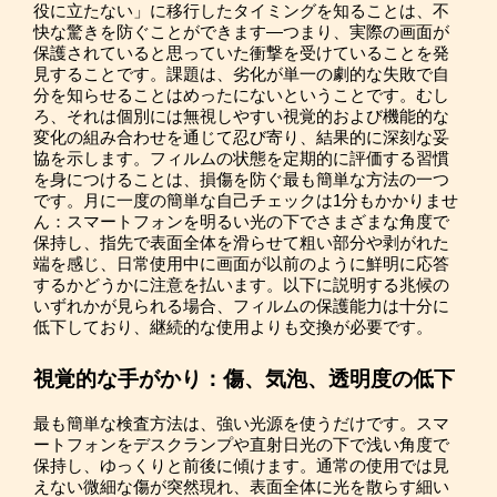
役に立たない」に移行したタイミングを知ることは、不
快な驚きを防ぐことができます—つまり、実際の画面が
保護されていると思っていた衝撃を受けていることを発
見することです。課題は、劣化が単一の劇的な失敗で自
分を知らせることはめったにないということです。むし
ろ、それは個別には無視しやすい視覚的および機能的な
変化の組み合わせを通じて忍び寄り、結果的に深刻な妥
協を示します。フィルムの状態を定期的に評価する習慣
を身につけることは、損傷を防ぐ最も簡単な方法の一つ
です。月に一度の簡単な自己チェックは1分もかかりませ
ん：スマートフォンを明るい光の下でさまざまな角度で
保持し、指先で表面全体を滑らせて粗い部分や剥がれた
端を感じ、日常使用中に画面が以前のように鮮明に応答
するかどうかに注意を払います。以下に説明する兆候の
いずれかが見られる場合、フィルムの保護能力は十分に
低下しており、継続的な使用よりも交換が必要です。
視覚的な手がかり：傷、気泡、透明度の低下
最も簡単な検査方法は、強い光源を使うだけです。スマ
ートフォンをデスクランプや直射日光の下で浅い角度で
保持し、ゆっくりと前後に傾けます。通常の使用では見
えない微細な傷が突然現れ、表面全体に光を散らす細い