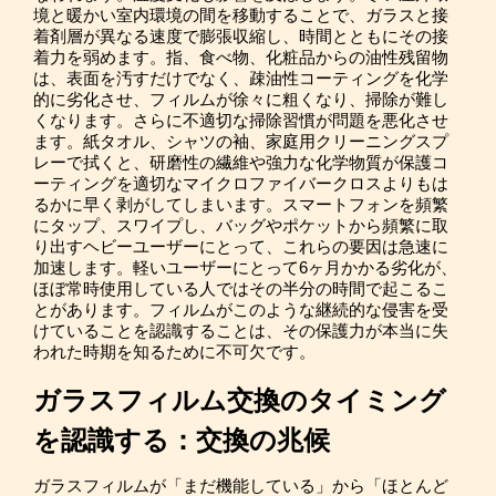
境と暖かい室内環境の間を移動することで、ガラスと接
着剤層が異なる速度で膨張収縮し、時間とともにその接
着力を弱めます。指、食べ物、化粧品からの油性残留物
は、表面を汚すだけでなく、疎油性コーティングを化学
的に劣化させ、フィルムが徐々に粗くなり、掃除が難し
くなります。さらに不適切な掃除習慣が問題を悪化させ
ます。紙タオル、シャツの袖、家庭用クリーニングスプ
レーで拭くと、研磨性の繊維や強力な化学物質が保護コ
ーティングを適切なマイクロファイバークロスよりもは
るかに早く剥がしてしまいます。スマートフォンを頻繁
にタップ、スワイプし、バッグやポケットから頻繁に取
り出すヘビーユーザーにとって、これらの要因は急速に
加速します。軽いユーザーにとって6ヶ月かかる劣化が、
ほぼ常時使用している人ではその半分の時間で起こるこ
とがあります。フィルムがこのような継続的な侵害を受
けていることを認識することは、その保護力が本当に失
われた時期を知るために不可欠です。
ガラスフィルム交換のタイミング
を認識する：交換の兆候
ガラスフィルムが「まだ機能している」から「ほとんど