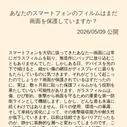
あなたのスマートフォンのフィルムはまだ
画面を保護していますか？
2026/05/09 公開
スマートフォンを大切に扱ってきたあなた—画面には常
にガラスフィルムを貼り、無造作にバッグに放り込むこ
ともありませんでした。しかしある日、デバイスを光の
下で傾けると、細かい傷の網目がディスプレイに曇りを
もたらしているのに気づきます。それがどうして起こっ
たのでしょうか？画面が保護されているはずだったの
に。実は、数ヶ月前に貼った保護フィルムがもう役割を
果たしていない可能性があります。ガラスフィルムは、
傷、ひび割れ、衝撃から画面を守るための重要な第一防
衛ラインとして機能します。しかし、どんな盾も永遠に
続くわけではありません。日々の使用、環境への暴露、
そして単純な劣化によって、その衝撃吸収能力や耐久性
が低下していきます。以前は信頼できるバリアだったも
のが、静かに装飾的な層へと変わってしまうのです。こ