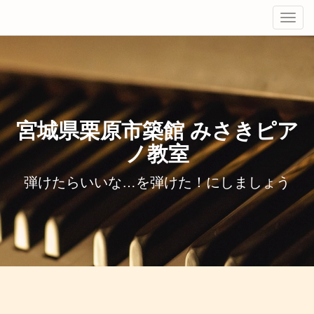
Tog
navi
宮城県栗原市築館 みさきピア
ノ教室
弾けたらいいな…を弾けた！にしましょう