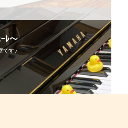
ｰﾚ〜
室です♪