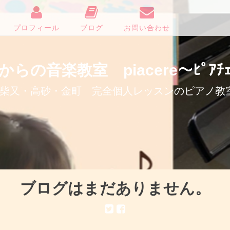
プロフィール
ブログ
お問い合わせ
からの音楽教室 piacere〜ﾋﾟｱﾁｪ
柴又・高砂・金町 完全個人レッスンのピアノ教
ブログはまだありません。