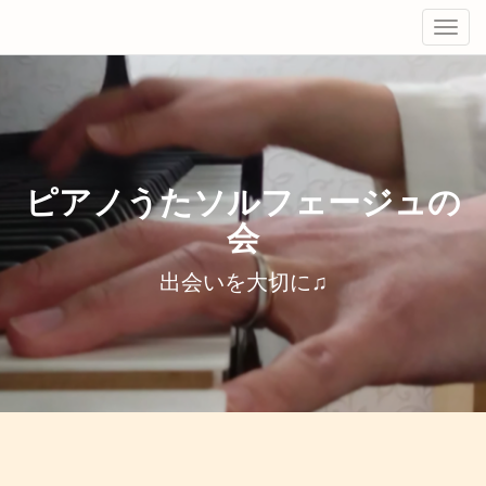
Tog
navi
ピアノうたソルフェージュの
会
出会いを大切に♫