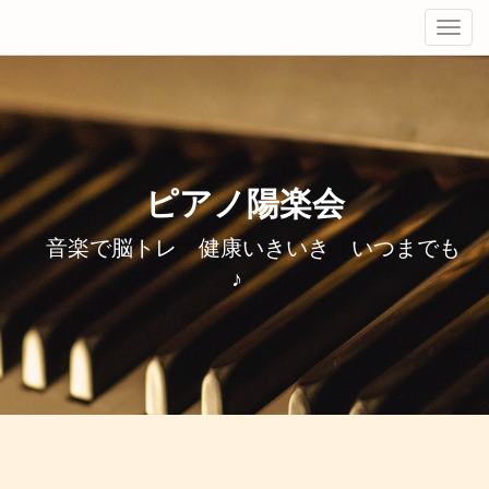
Tog
navi
ピアノ陽楽会
音楽で脳トレ 健康いきいき いつまでも
♪