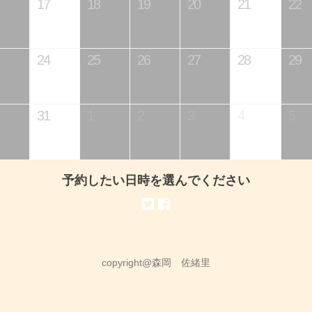
17
18
19
20
21
22
24
25
26
27
28
29
31
1
2
3
4
5
予約したい日時を選んでください
copyright@森岡 佐緒里