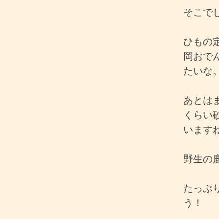
そこで
ひもの
岡おで
たいな
あとは
くらい
います
野生の
たっぷ
う！