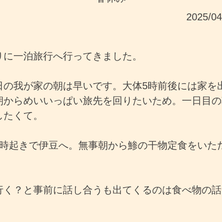
2025/0
りに一泊旅行へ行ってきました。
日の我が家の朝は早いです。大体5時前後には家を
朝からめいいっぱい旅先を回りたいため。一日目の
したくて。
4時起きで伊豆へ。無事朝から鯵の干物定食をいた
行く？と事前に話し合うも出てくるのは食べ物の話