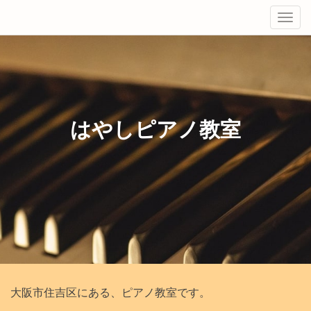
Tog
navi
はやしピアノ教室
大阪市住吉区にある、ピアノ教室です。