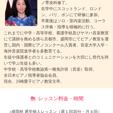
ノ専攻科修了。
在学中にスコットランド、ロンド
ン、パリ、ボンにて研修に参加。
卒業後はソロ・室内楽活動、コーラ
ス伴奏・指導を積極的に行う。
これまでに中学・高等学校、看護学校及びヤマハ音楽教室
にて講師を務める傍ら京都市、盛岡市にてピアノ教室を運
営し国内・国際ピアノコンクール入賞者、音楽大学入学・
海外音楽院進学者を多数育てる。
生徒や保護者とのコミュニケーションを大切にし世代を跨
いで学ぶ生徒も多い。
中学校・高等学校教諭第一種免許状（音楽）取得。
全日本ピアノ指導者協会会員。
現在、川崎愛子ピアノ教室主帝。
レッスン料金・時間
♪盛岡校 通学個人レッスン（週１回30分・月４回）