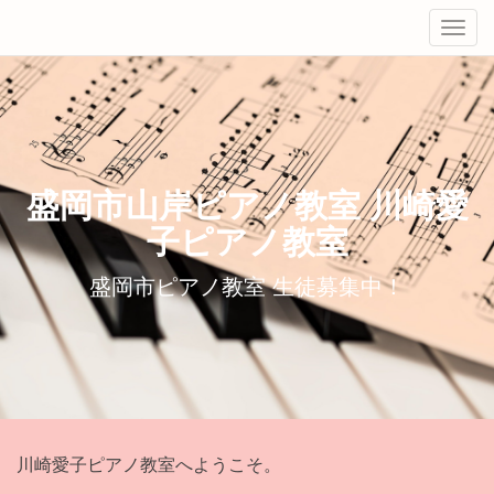
Tog
navi
盛岡市山岸ピアノ教室 川崎愛
子ピアノ教室
盛岡市ピアノ教室 生徒募集中！
川崎愛子ピアノ教室へようこそ。