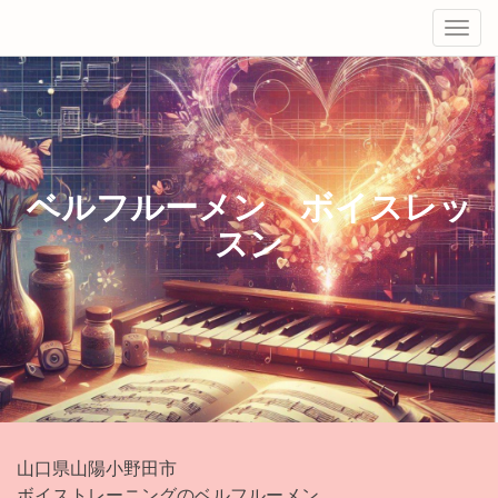
Tog
navi
ベルフルーメン ボイスレッ
スン
山口県山陽小野田市
ボイストレーニングのベルフルーメン