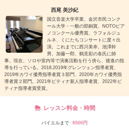
西尾 美沙紀
国立音楽大学卒業。金沢市民コンク
ール大学・一般の部銅賞。NOTOピア
ノコンクール優秀賞。ラフォルジュ
ルネ、くにたちコンサートに度々出
演。これまでに西川美幸、池澤幹
男、加藤一郎、鶴見彩の各氏に師
事。現在、ソロや室内等で演奏活動を行う傍ら、後進の指
導を行っている。2018.2019年グレンツェン指導者賞、
2019年カワイ優秀指導者賞３部門、2020年カワイ優秀指
導者賞２部門。2021年ピティナ新人指導者賞、2022年ピ
ティナ指導者賞受賞。
レッスン料金・時間
バイエルまで
6500円