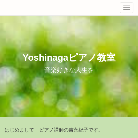
Tog
navi
Yoshinagaピアノ教室
音楽好きな人生を
はじめまして ピアノ講師の吉永紀子です。