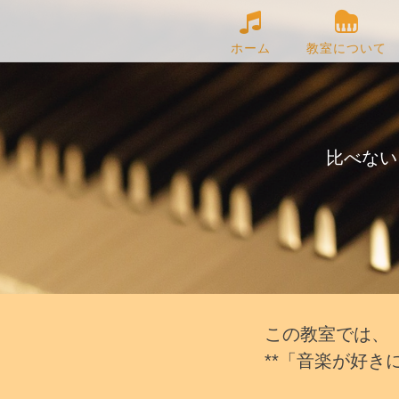
ホーム
教室について
比べない
この教室では、
**「音楽が好き